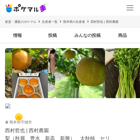
産直・通販のポケマル
生産者一覧
熊本県の生産者
西村哲也 | 西村農園
情報
投稿
みんなの投稿
商品
熊本県宇城市
西村哲也 | 西村農園
梨（秋麗 豊水 新高 新興） 太秋柿 セリ