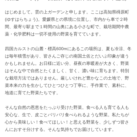
はじめまして。雲の上ガーデンと申します。ここは高知県梼原町
(ゆすはらちょう)。愛媛県との県境に位置し、市内から車で２時
間、最寄り駅まで１時間の山奥にある小さな町で、栽培期間中農
薬・化学肥料は一切不使用の野菜を育てています。

四国カルストの山麓・標高600mにあるこの場所は、夏も冷涼、冬
は毎年積雪があり、皆さんご存じの南国土佐とだいぶ印象が違う
かもしれません。お日様に近い分、昼夜の寒暖差が大きく、野菜
はそんな中で自然とたくましく、甘く、濃い味に育ちます。特別
な栽培方法ではありません。厳しいけれど豊かなこの土地で、野
菜本来の力を生かしてひとつひとつ丁寧に、手作業で、素朴に、
地道に育てた野菜たちです。

そんな自然の恩恵をたっぷり受けた野菜。食べる人も育てる人も
安心な、生で、皮ごとバリバリ食べられるような野菜。私たちが
心から美味しい！食べてほしい！と思える野菜を、少しずつ皆さ
んにおすそ分けする。そんな気持ちでお届けしています。