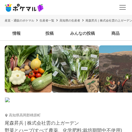
産直・通販のポケマル
生産者一覧
高知県の生産者
尾森昇兵 | 株式会社雲の上ガーデ
情報
投稿
みんなの投稿
商品
高知県高岡郡檮原町
尾森昇兵 | 株式会社雲の上ガーデン
野菜とハーブ(すべて農薬、化学肥料:栽培期間中不使用)