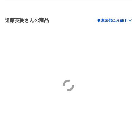
遠藤英樹さんの商品
location_on
東京都にお届け