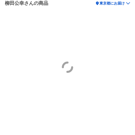
柳田公幸さんの商品
location_on
東京都にお届け