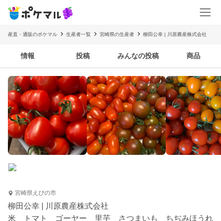
産直・通販のポケマル
生産者一覧
宮崎県の生産者
柳田公幸 | 川原農産株式会社
情報
投稿
みんなの投稿
商品
宮崎県えびの市
柳田公幸 | 川原農産株式会社
米 トマト ゴーヤー 里芋 さつまいも ちぢみほうれ