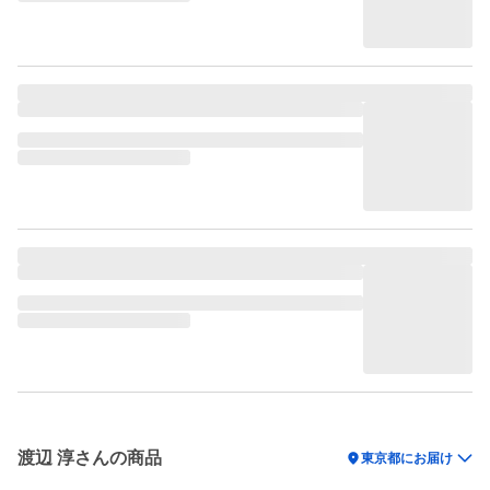
渡辺 淳さんの商品
location_on
東京都にお届け