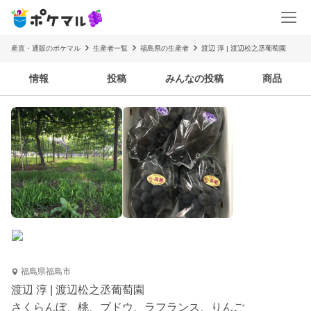
産直・通販のポケマル
生産者一覧
福島県の生産者
渡辺 淳 | 渡辺松之丞葡萄園
情報
投稿
みんなの投稿
商品
福島県福島市
渡辺 淳 | 渡辺松之丞葡萄園
さくらんぼ、桃、ブドウ、ラフランス、りんご