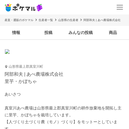
産直・通販のポケマル
生産者一覧
山形県の生産者
阿部和夫 | あべ農場株式会社
情報
投稿
みんなの投稿
商品
山形県最上郡真室川町
阿部和夫 | あべ農場株式会社
里芋・かぼちゃ
あいさつ

真室川あべ農場は山形県最上郡真室川町の耕作放棄地を開拓し主
に里芋、かぼちゃを栽培しています。

【人づくり土づくり農（モノ）づくり】をモットーとしていま
す。
