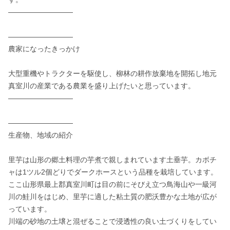
―――――――――

――――――――― 

農家になったきっかけ

大型重機やトラクターを駆使し、柳林の耕作放棄地を開拓し地元
真室川の産業である農業を盛り上げたいと思っています。

―――――――――

―――――――――   

生産物、地域の紹介

里芋は山形の郷土料理の芋煮で親しまれています土垂芋。カボチ
ャは1ツル2個どりでダークホースという品種を栽培しています。

ここ山形県最上郡真室川町は目の前にそびえ立つ鳥海山や一級河
川の鮭川をはじめ、里芋に適した粘土質の肥沃豊かな土地が広が
っています。

川端の砂地の土壌と混ぜることで浸透性の良い土づくりをしてい