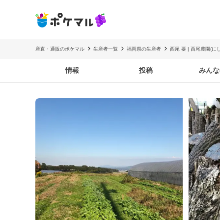
産直・通販のポケマル
生産者一覧
福岡県の生産者
西尾 要 | 西尾農園(
情報
投稿
みんな