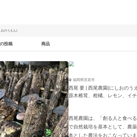
にしおのうえん)
の投稿
商品
福岡県宮若市
西尾 要 | 西尾農園(にしおのう
原木椎茸、柑橘、レモン、イチ
西尾農園は、「創る人と食べる
で自然栽培を基本として、農薬
本とした農法をおこなっていま