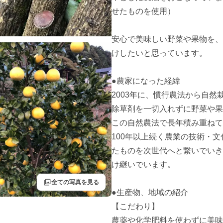
せたものを使用）

安心で美味しい野菜や果物を、
けしたいと思っています。

●農家になった経緯

2003年に、慣行農法から自
除草剤を一切入れずに野菜や果
この自然農法で長年積み重ねて
100年以上続く農業の技術・
たものを次世代へと繋いでいき
け継いでいます。

filter
全ての写真を見る
●生産物、地域の紹介

【こだわり】

農薬や化学肥料を使わずに美味