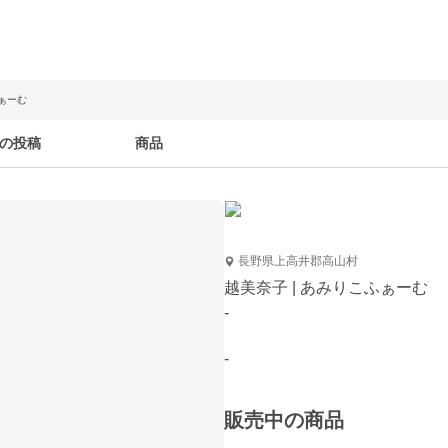
ふぁーむ
の投稿
商品
長野県上高井郡高山村
越美奈子 | あみりこふぁーむ
-
-
販売中の商品