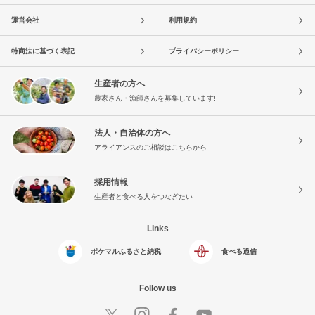
運営会社
利用規約
特商法に基づく表記
プライバシーポリシー
生産者の方へ
農家さん・漁師さんを募集しています!
法人・自治体の方へ
アライアンスのご相談はこちらから
採用情報
生産者と食べる人をつなぎたい
Links
ポケマルふるさと納税
食べる通信
Follow us