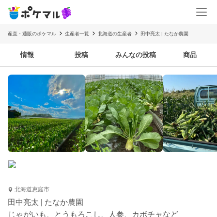
産直・通販のポケマル
生産者一覧
北海道の生産者
田中亮太 | たなか農園
情報
投稿
みんなの投稿
商品
北海道恵庭市
田中亮太 | たなか農園
じゃがいも、とうもろこし、人参、カボチャなど