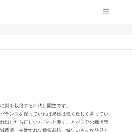
に梨を栽培する四代目園主です。

バランスを保っていれば果物は強く逞しく育ってい
れ出したら正しい方向へと導くことが自分の栽培管
減農薬、失敗すれば通常栽培　毎年いろんな発見と