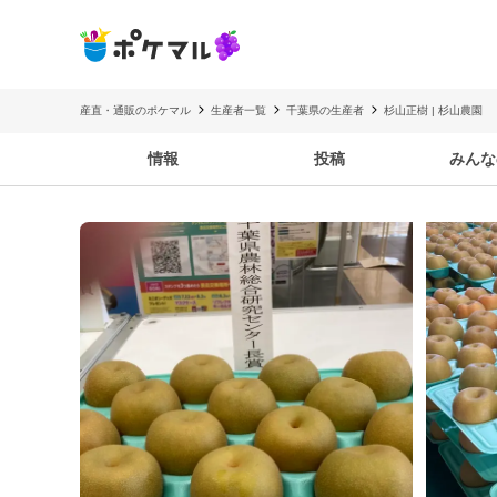
産直・通販のポケマル
生産者一覧
千葉県の生産者
杉山正樹 | 杉山農園
情報
投稿
みんな