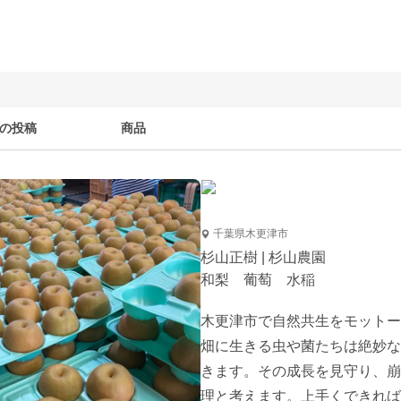
の投稿
商品
千葉県木更津市
杉山正樹 | 杉山農園
和梨 葡萄 水稲
木更津市で自然共生をモットー
畑に生きる虫や菌たちは絶妙な
きます。その成長を見守り、崩
理と考えます。上手くできれば