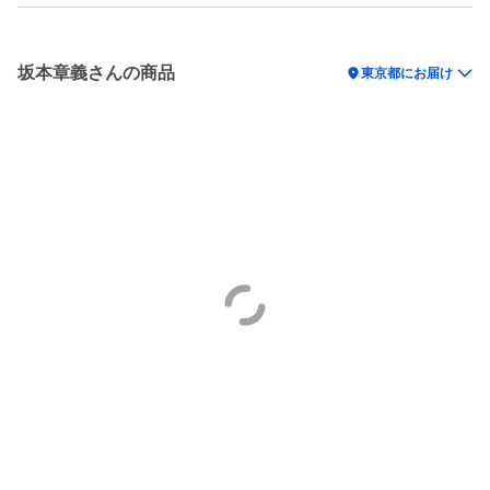
坂本章義さんの商品
location_on
東京都にお届け