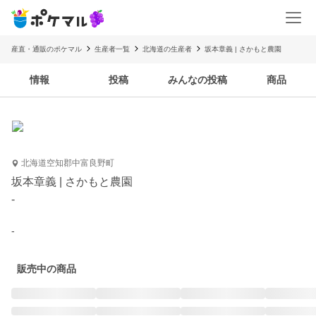
産直・通販のポケマル
生産者一覧
北海道の生産者
坂本章義 | さかもと農園
情報
投稿
みんなの投稿
商品
北海道空知郡中富良野町
坂本章義 | さかもと農園
-
-
販売中の商品