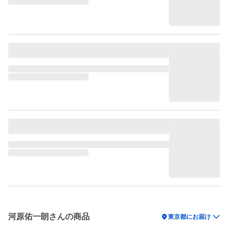
河原佑一朗さんの商品
location_on
東京都にお届け