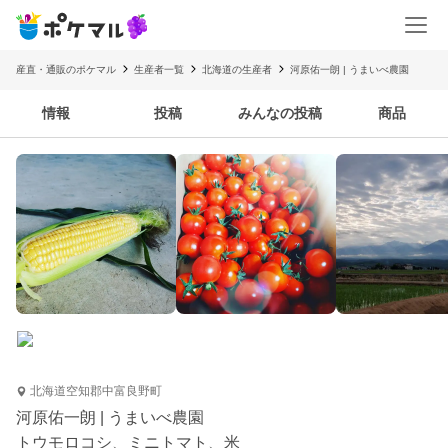
産直・通販のポケマル
生産者一覧
北海道の生産者
河原佑一朗 | うまいべ農園
情報
投稿
みんなの投稿
商品
北海道空知郡中富良野町
河原佑一朗 | うまいべ農園
トウモロコシ、ミニトマト、米