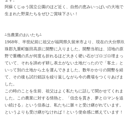
阿蘇くじゅう国立公園のほど近く、自然の恵みいっぱいの大地で
生まれた野菜たちをぜひご賞味下さい！

⁂当農業のおいたち⁂

1968年、半世紀前に祖父が福岡県久留米市より、現在の大分県玖
珠郡九重町飯田高原に開墾に入りました。開墾当初は、沼地の原
野で重機の爪が何度も折れるほど大きく硬い石がゴロゴロ埋まっ
ていて、それを諦めず耕し表土がない土地だったので「客土」と
いって別の土地から土を運んできました。数年かかりの開墾を経
て、その後も試行錯誤を繰り返しながら今の農場をつくりあげま
した。

この時のことを生前、祖父はよく私たちに話して聞かせてくれま
した。この農業に対する情熱と、「信念を貫き、夢とロマンを追
い続ける」という信条は、私たちに脈々と受け継がれています。
というよりも受け継がなければ！という使命感に燃えています！
