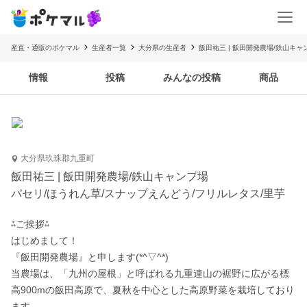
産直・通販のポケマル
生産者一覧
大分県の生産者
飯田祐三 | 飯田開発農場/鉄山キャ
情報
投稿
みんなの投稿
商品
大分県玖珠郡九重町
飯田祐三 | 飯田開発農場/鉄山キャンプ場
パセリ/ほうれん草/スナップえんどう/フリルレタス/里芋
⁂ご挨拶⁂

はじめまして！

『飯田開発農場』と申します(*^▽^*)

当農場は、「九州の屋根」と呼ばれる九重連山の裾野に広がる標
高900mの飯田高原で、夏秋を中心とした高原野菜を栽培しており
ます。
