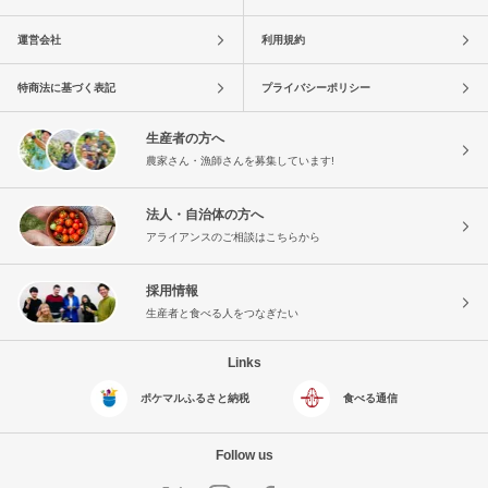
運営会社
利用規約
特商法に基づく表記
プライバシーポリシー
生産者の方へ
農家さん・漁師さんを募集しています!
法人・自治体の方へ
アライアンスのご相談はこちらから
採用情報
生産者と食べる人をつなぎたい
Links
ポケマルふるさと納税
食べる通信
Follow us