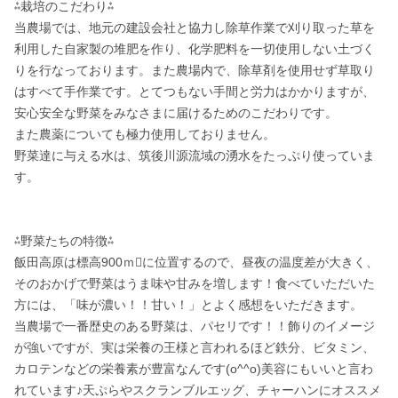
⁂栽培のこだわり⁂

当農場では、地元の建設会社と協力し除草作業で刈り取った草を
利用した自家製の堆肥を作り、化学肥料を一切使用しない土づく
りを行なっております。また農場内で、除草剤を使用せず草取り
はすべて手作業です。とてつもない手間と労力はかかりますが、
安心安全な野菜をみなさまに届けるためのこだわりです。

また農薬についても極力使用しておりません。

野菜達に与える水は、筑後川源流域の湧水をたっぷり使っていま
す。

⁂野菜たちの特徴⁂

飯田高原は標高900ｍに位置するので、昼夜の温度差が大きく、
そのおかげで野菜はうま味や甘みを増します！食べていただいた
方には、「味が濃い！！甘い！」とよく感想をいただきます。

当農場で一番歴史のある野菜は、パセリです！！飾りのイメージ
が強いですが、実は栄養の王様と言われるほど鉄分、ビタミン、
カロテンなどの栄養素が豊富なんです(o^^o)美容にもいいと言わ
れています♪天ぷらやスクランブルエッグ、チャーハンにオススメ