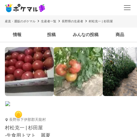
産直・通販のポケマル
生産者一覧
長野県の生産者
村松克一 | 杉田屋
情報
投稿
みんなの投稿
商品
長野県下伊那郡天龍村
村松克一 | 杉田屋
-生食用トマト 麗夏