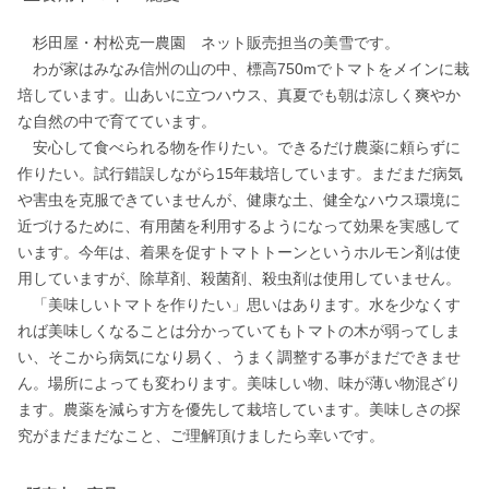
　杉田屋・村松克一農園　ネット販売担当の美雪です。

　わが家はみなみ信州の山の中、標高750mでトマトをメインに栽
培しています。山あいに立つハウス、真夏でも朝は涼しく爽やか
な自然の中で育てています。

　安心して食べられる物を作りたい。できるだけ農薬に頼らずに
作りたい。試行錯誤しながら15年栽培しています。まだまだ病気
や害虫を克服できていませんが、健康な土、健全なハウス環境に
近づけるために、有用菌を利用するようになって効果を実感して
います。今年は、着果を促すトマトトーンというホルモン剤は使
用していますが、除草剤、殺菌剤、殺虫剤は使用していません。

　「美味しいトマトを作りたい」思いはあります。水を少なくす
れば美味しくなることは分かっていてもトマトの木が弱ってしま
い、そこから病気になり易く、うまく調整する事がまだできませ
ん。場所によっても変わります。美味しい物、味が薄い物混ざり
ます。農薬を減らす方を優先して栽培しています。美味しさの探
究がまだまだなこと、ご理解頂けましたら幸いです。