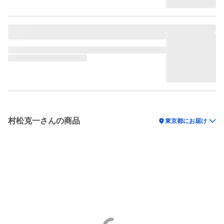
村松克一さんの商品
location_on
東京都にお届け