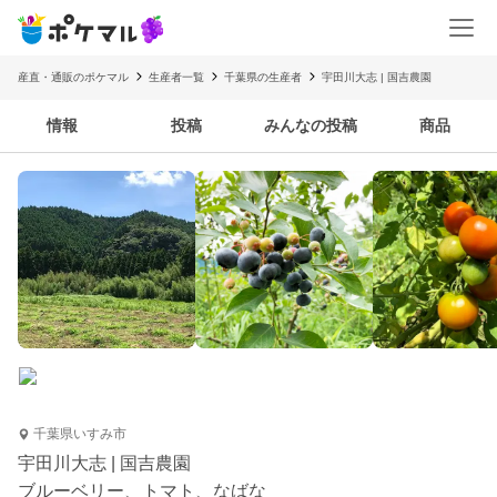
産直・通販のポケマル
生産者一覧
千葉県の生産者
宇田川大志 | 国吉農園
情報
投稿
みんなの投稿
商品
千葉県いすみ市
宇田川大志 | 国吉農園
ブルーベリー、トマト、なばな