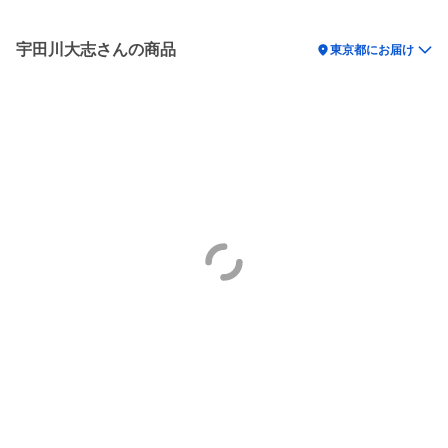
宇田川大志さんの商品
location_on
東京都にお届け