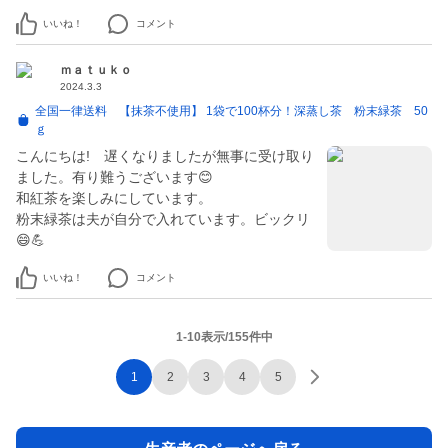
いいね！
コメント
ｍａｔｕｋｏ
2024.3.3
全国一律送料 【抹茶不使用】 1袋で100杯分！深蒸し茶 粉末緑茶 50
ｇ
こんにちは! 遅くなりましたが無事に受け取り
ました。有り難うございます😊
和紅茶を楽しみにしています。
粉末緑茶は夫が自分で入れています。ビックリ
😄💪
いいね！
コメント
1-10表示/155件中
1
2
3
4
5