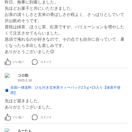
昨日、無事に到着しました。
先ほどお菓子と共にいただきました。
お茶の清々しさと玄米の香ばしさが程よく、さっぱりとしていて
沢山飲めそうです。
普段は緑茶、ほうじ茶、紅茶ですが、バリエーションを増やした
くて注文させてもらいました。
急須で淹れるのが好きなので、その点でも自分に合っていて、暑
くなったら水出しも楽しみです。
ありがとうございました😊
いいね！
コメント
コロ助
2025.2.19
全国一律送料 ひも付き玄米茶ティーバッグ2.5ｇ×15入り【抹茶不使
用】
先ほど届きました。
ありがとうございました。
いいね！
コメント
もーたん