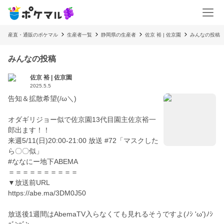
産直・通販のポケマル
生産者一覧
静岡県の生産者
佐京 裕 | 佐京園
みんなの投稿
みんなの投稿
佐京 裕 | 佐京園
2025.5.5
告知＆拡散希望(/ω＼)
オダギリジョー似で佐京園13代目園主佐京裕一
郎出ます！！
来週5/11(日)20:00-21:00 放送 #72「マスクした
ら〇〇似」
#ななにー地下ABEMA
＝＝＝＝＝＝＝＝＝＝
▼放送前URL
https://abe.ma/3DM0J50
放送後1週間はAbemaTV入らなくても見れるそうですよ(ﾉｼ 'ω')ﾉｼ