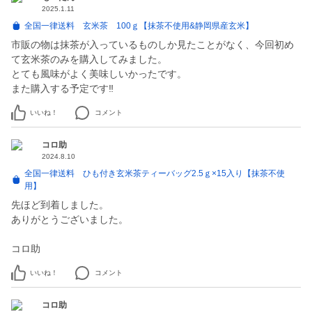
2025.1.11
全国一律送料 玄米茶 100ｇ【抹茶不使用&静岡県産玄米】
市販の物は抹茶が入っているものしか見たことがなく、今回初め
て玄米茶のみを購入してみました。
とても風味がよく美味しいかったです。
また購入する予定です‼️
いいね！
コメント
コロ助
2024.8.10
全国一律送料 ひも付き玄米茶ティーバッグ2.5ｇ×15入り【抹茶不使
用】
先ほど到着しました。
ありがとうございました。
コロ助
いいね！
コメント
コロ助