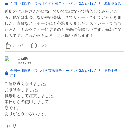
全国一律送料 ひも付き和紅茶ティーバッグ2.5ｇ×12入り 渋み少なめ
近所のパン屋さんで販売していて気になって購入してみたとこ
ろ、他では出会えない程の美味しさでリピートさせていただきま
した。素敵なメッセージにも心温まりました。ストレートでもも
ちろん、ミルクティーにするのも最高に美味しいです。毎朝の楽
しみです。これからもよろしくお願い致します！
いいね！
コメント
コロ助
2024.4.17
全国一律送料 ひも付き玄米茶ティーバッグ2.5ｇ×15入り【抹茶不使
用】
ご連絡遅くなりました。
お茶到着しました。
職場用として注文しました。
本日からの使用しまして
👌です。
ありがとうございます。
コロ助