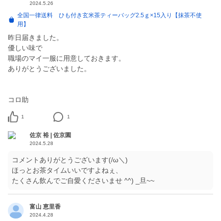
2024.5.26
全国一律送料 ひも付き玄米茶ティーバッグ2.5ｇ×15入り【抹茶不使
用】
昨日届きました。
優しい味で
職場のマイ一服に用意しておきます。
ありがとうございました。
コロ助
1
1
佐京 裕 | 佐京園
2024.5.28
コメントありがとうございます(/ω＼)
ほっとお茶タイムいいですよねぇ、
たくさん飲んでご自愛くださいませ ^^) _旦~~
富山 恵里香
2024.4.28