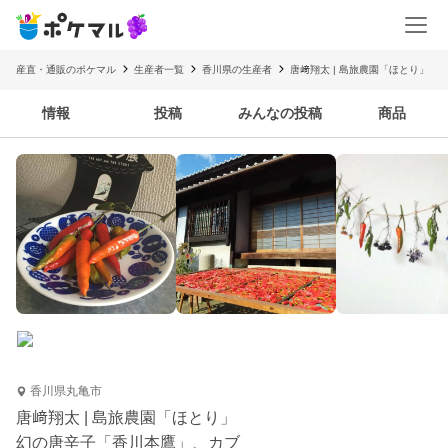
産直・通販のポケマル
生産者一覧
香川県の生産者
唐﨑翔太 | 島旅農園「ほとり」
情報
投稿
みんなの投稿
商品
香川県丸亀市
唐﨑翔太 | 島旅農園「ほとり」
幻の唐辛子「香川本鷹」、カブ