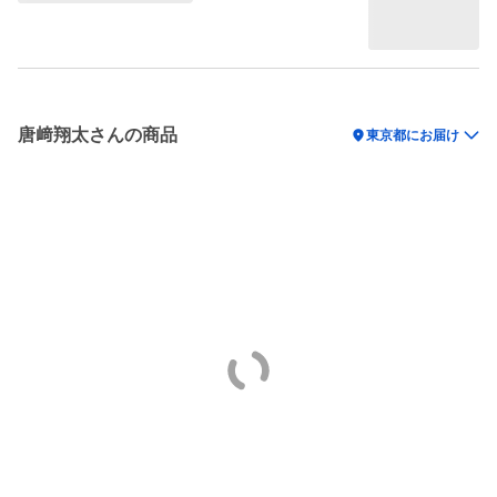
唐﨑翔太さんの商品
location_on
東京都にお届け