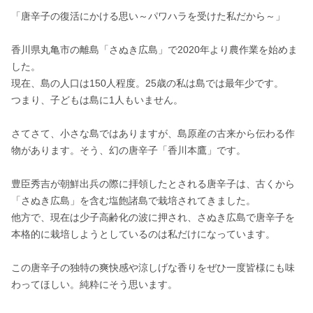
「唐辛子の復活にかける思い～パワハラを受けた私だから～」

香川県丸亀市の離島「さぬき広島」で2020年より農作業を始めま
した。

現在、島の人口は150人程度。25歳の私は島では最年少です。

つまり、子どもは島に1人もいません。

さてさて、小さな島ではありますが、島原産の古来から伝わる作
物があります。そう、幻の唐辛子「香川本鷹」です。

豊臣秀吉が朝鮮出兵の際に拝領したとされる唐辛子は、古くから
「さぬき広島」を含む塩飽諸島で栽培されてきました。

他方で、現在は少子高齢化の波に押され、さぬき広島で唐辛子を
本格的に栽培しようとしているのは私だけになっています。

この唐辛子の独特の爽快感や涼しげな香りをぜひ一度皆様にも味
わってほしい。純粋にそう思います。
