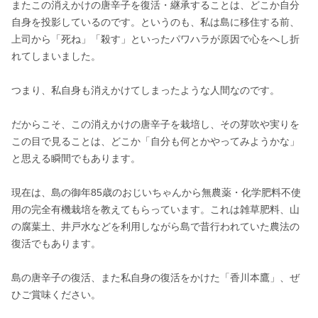
またこの消えかけの唐辛子を復活・継承することは、どこか自分
自身を投影しているのです。というのも、私は島に移住する前、
上司から「死ね」「殺す」といったパワハラが原因で心をへし折
れてしまいました。

つまり、私自身も消えかけてしまったような人間なのです。

だからこそ、この消えかけの唐辛子を栽培し、その芽吹や実りを
この目で見ることは、どこか「自分も何とかやってみようかな」
と思える瞬間でもあります。

現在は、島の御年85歳のおじいちゃんから無農薬・化学肥料不使
用の完全有機栽培を教えてもらっています。これは雑草肥料、山
の腐葉土、井戸水などを利用しながら島で昔行われていた農法の
復活でもあります。

島の唐辛子の復活、また私自身の復活をかけた「香川本鷹」、ぜ
ひご賞味ください。
