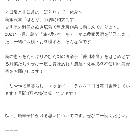
＜日常と非日常の「ほとり」で一休み＞

島旅農園「ほとり」の唐崎翔太です。

香川県の離島さぬき広島で単身農作業に勤しんでおります。

2021年7月、島で「旅×農×本」をテーマに農家民宿を開業しまし
た。一緒に収穫・お料理する。そんな宿です。

島の恵みをたっぷり浴びた幻の唐辛子「香川本鷹」をはじめとす
る野菜たちをぜひ一度ご賞味あれ！農薬・化学肥料不使用の島野
菜をお届けします！

またnoteで島暮らし・エッセイ・コラムを平日は毎日更新してい
ます！月間3万PVを達成しています！

以下、唐辛子にかける思いについてです。ぜひご一読ください。

ーーー
