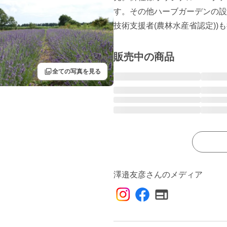
す。その他ハーブガーデンの設
技術支援者(農林水産省認定))
販売中の商品
filter
全ての写真を見る
澤邉友彦さんのメディア