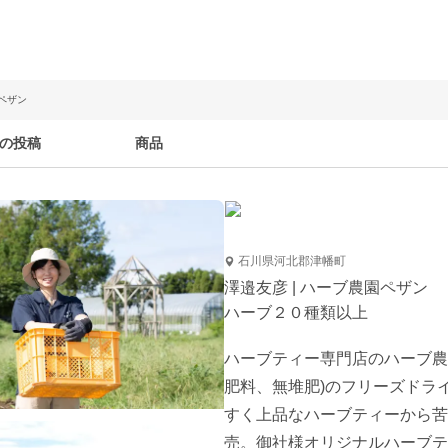
園ペザン
の投稿
商品
石川県河北郡津幡町
澤邉友彦 | ハーブ農園ペザン
ハーブ２０種類以上
ハーブティー専門店のハーブ農
肥料、無堆肥)のフリーズドラ
すく上品なハーブティーから苦
売。御社様オリジナルハーブテ