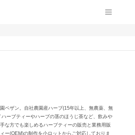
園ペザン。自社農園産ハーブ(15年以上、無農薬、無
イハーブティーやハーブの茎のほうじ茶など、飲みや
手な方でも楽しめるハーブティーの販売と業務用販
ィー(OEM)の制作を小ロットからご対応しておりま