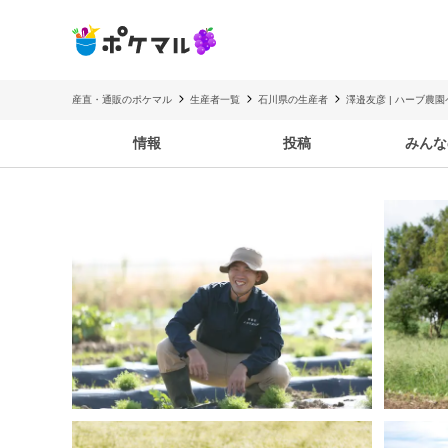
産直・通販のポケマル
生産者一覧
石川県の生産者
澤邉友彦 | ハーブ農
情報
投稿
みんな