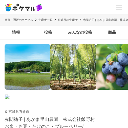
産直・通販のポケマル
生産者一覧
宮城県の生産者
赤間祐子 | あかま里山農園 株式
情報
投稿
みんなの投稿
商品
宮城県石巻市
赤間祐子 | あかま里山農園 株式会社飯野村
お米・お豆・たけのこ・ブルーベリー/