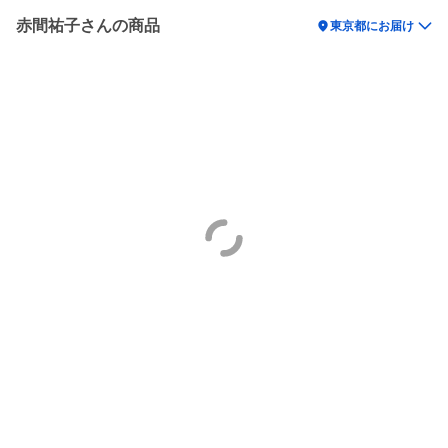
赤間祐子さんの商品
location_on
東京都にお届け