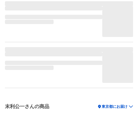
末利公一さんの商品
location_on
東京都にお届け