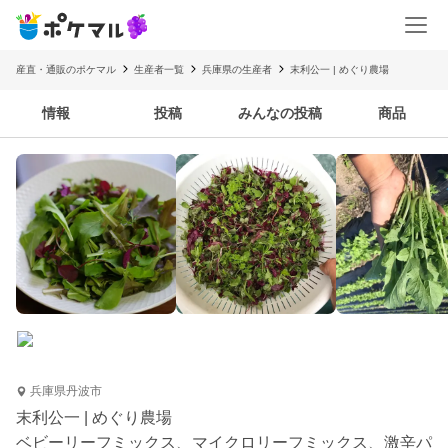
産直・通販のポケマル
生産者一覧
兵庫県の生産者
末利公一 | めぐり農場
情報
投稿
みんなの投稿
商品
兵庫県丹波市
末利公一 | めぐり農場
ベビーリーフミックス、マイクロリーフミックス、激辛パ