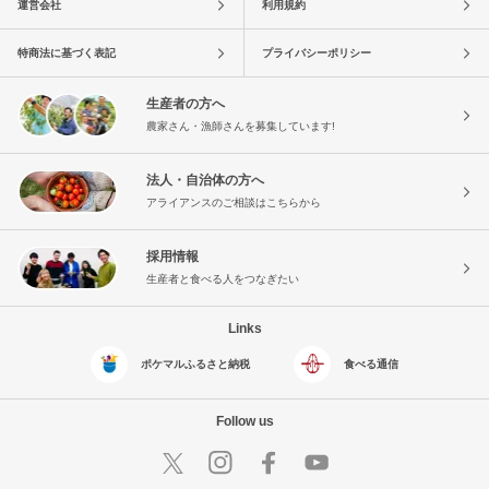
運営会社
利用規約
特商法に基づく表記
プライバシーポリシー
生産者の方へ
農家さん・漁師さんを募集しています!
法人・自治体の方へ
アライアンスのご相談はこちらから
採用情報
生産者と食べる人をつなぎたい
Links
ポケマルふるさと納税
食べる通信
Follow us