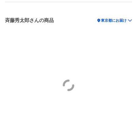
斉藤秀太郎さんの商品
location_on
東京都にお届け