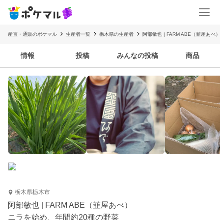
産直・通販のポケマル
生産者一覧
栃木県の生産者
阿部敏也 | FARM ABE（韮屋あべ
情報
投稿
みんなの投稿
商品
栃木県栃木市
阿部敏也 | FARM ABE（韮屋あべ）
ニラを始め、年間約20種の野菜