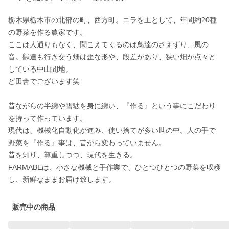
栃木県栃木市の北部の町、西方町。ニラを主として、年間約20種
の野菜を作る農家です。

ここは人通りもなく、聞こえてくるのは鳥達のさえずり、風の
音。獣達も行き交う畑は歪な形や、段差があり、狭い畑が点々と
している中山間地。

ど田舎でございます笑

昔ながらの半纏や雪駄を身に纏い、『作る』という事にこだわり
を持って作っています。

現代は、機械化自動化が進み、使い捨てが多い世の中。人の手で
野菜を『作る』事は、昔から変わっていません。

昔を知り、尊重しつつ、現代を生きる。

FARMABEは、小さな機械と手作業で、ひとつひとつの野菜を収穫
販売中の商品