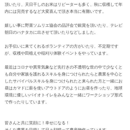
頂いたり、天日干しのお米はリピーターも多く、秋に収穫して年
内には完売するなど大変喜んで頂き本当に有難いです。

嬉しい事に野菜ソムリエ協会の品評会で銀賞を頂いたり、テレビ
朝日のハナタカに出させて頂いたりなどしました。

お手伝いに来てくれるボランティアの方がいたり、不定期です
が、収穫や田植えや稲刈り体験イベントをやっています。

最近はコロナや異常気象など先行きの不透明な世の中で少なくと
も自分や家族を護れるスキルを身につけられたらと農業を中心と
したサバイバルスキルを身につけられたと来られた方と一緒にお
昼はカマドに薪を使いアウトドアのようにお昼を作ったり、地球
環境に優しいバイオトイレをみんなと一緒にワークショップ形式
で作ったりしています。

皆さんと共に笑顔に！幸せになる！

そんな農業を目指して日々顔晴って農産物作っています。
