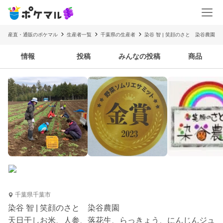
産直・通販のポケマル
生産者一覧
千葉県の生産者
染谷 智 | 笑顔のさと 染谷農園
情報
投稿
みんなの投稿
商品
千葉県千葉市
染谷 智 | 笑顔のさと 染谷農園
天日干しお米、人参、落花生、らっきょう、にんじんジュ