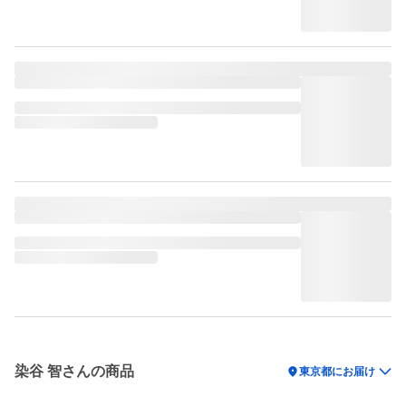
染谷 智さんの商品
location_on
東京都にお届け