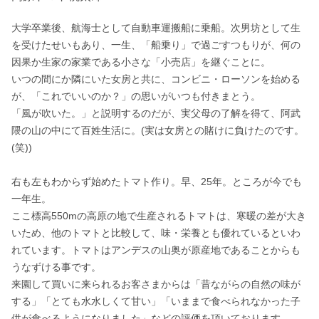
大学卒業後、航海士として自動車運搬船に乗船。次男坊として生
を受けたせいもあり、一生、「船乗り」で過ごすつもりが、何の
因果か生家の家業である小さな「小売店」を継ぐことに。

いつの間にか隣にいた女房と共に、コンビニ・ローソンを始める
が、「これでいいのか？」の思いがいつも付きまとう。

「風が吹いた。」と説明するのだが、実父母の了解を得て、阿武
隈の山の中にて百姓生活に。(実は女房との賭けに負けたのです。
(笑))

右も左もわからず始めたトマト作り。早、25年。ところが今でも
一年生。

ここ標高550mの高原の地で生産されるトマトは、寒暖の差が大き
いため、他のトマトと比較して、味・栄養とも優れているといわ
れています。トマトはアンデスの山奥が原産地であることからも
うなずける事です。

来園して買いに来られるお客さまからは「昔ながらの自然の味が
する」「とても水水しくて甘い」「いままで食べられなかった子
供が食べるようになりました」などの評価を頂いております。
