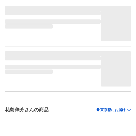
花島伸芳さんの商品
location_on
東京都にお届け