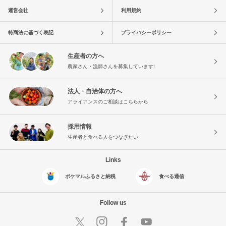
運営会社
利用規約
特商法に基づく表記
プライバシーポリシー
生産者の方へ
農家さん・漁師さんを募集しています!
法人・自治体の方へ
アライアンスのご相談はこちらから
採用情報
生産者と食べる人をつなぎたい
Links
ポケマルふるさと納税
食べる通信
Follow us