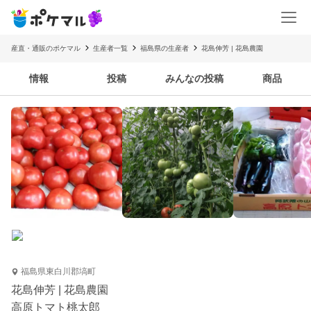
産直・通販のポケマル
生産者一覧
福島県の生産者
花島伸芳 | 花島農園
情報
投稿
みんなの投稿
商品
福島県東白川郡塙町
花島伸芳 | 花島農園
高原トマト桃太郎