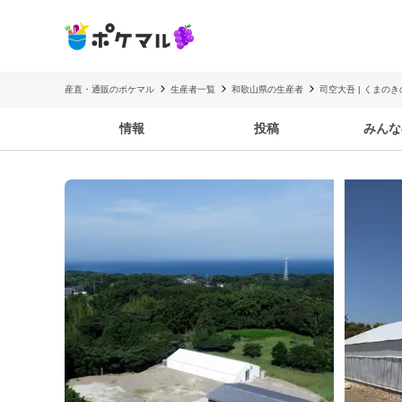
産直・通販のポケマル
生産者一覧
和歌山県の生産者
司空大吾 | くまの
情報
投稿
みんな