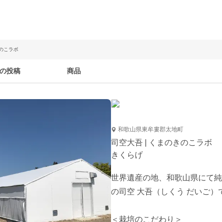
きのこラボ
の投稿
商品
和歌山県東牟婁郡太地町
司空大吾 | くまのきのこラボ
きくらげ
世界遺産の地、和歌山県にて純
の司空 大吾（しくう だいご）で
＜栽培のこだわり＞
