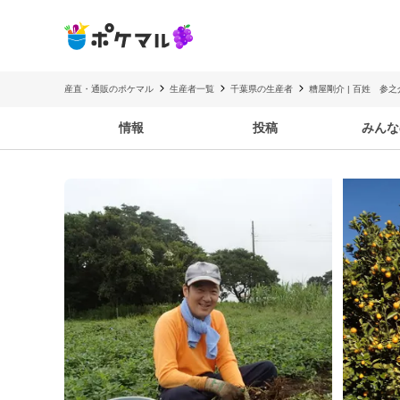
産直・通販のポケマル
生産者一覧
千葉県の生産者
糟屋剛介 | 百姓 参之
情報
投稿
みんな