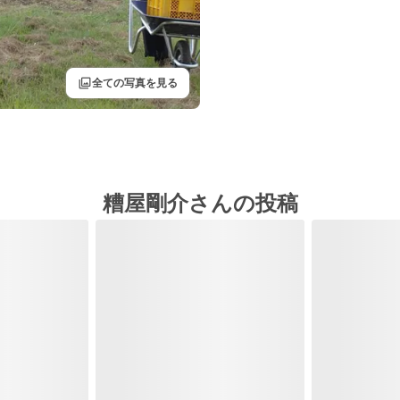
filter
全ての写真を見る
糟屋剛介さんの投稿