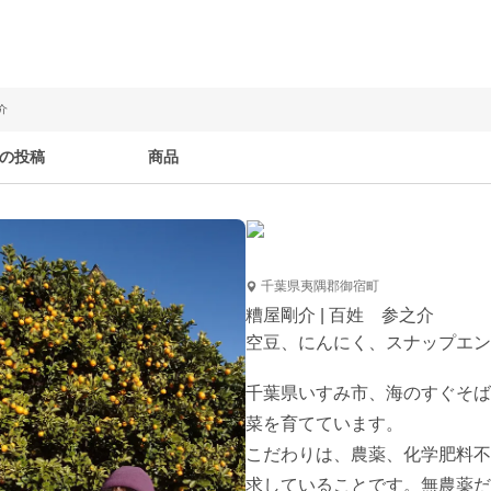
介
の投稿
商品
千葉県夷隅郡御宿町
糟屋剛介 | 百姓 参之介
空豆、にんにく、スナップエン
千葉県いすみ市、海のすぐそば
菜を育てています。

こだわりは、農薬、化学肥料不
求していることです。無農薬だ