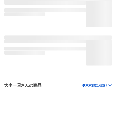
大串一昭さんの商品
location_on
東京都にお届け