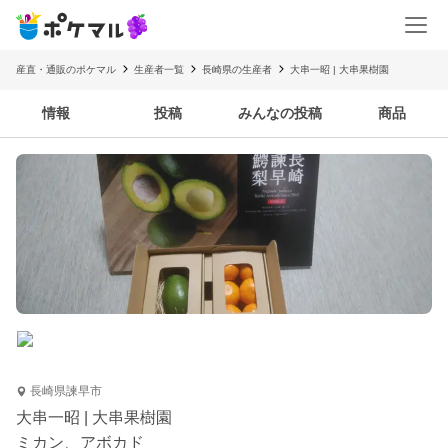
産直・通販のポケマル
生産者一覧
長崎県の生産者
大串一昭 | 大串果樹園
情報
投稿
みんなの投稿
商品
長崎県諫早市
大串一昭 | 大串果樹園
ミカン、アボカド