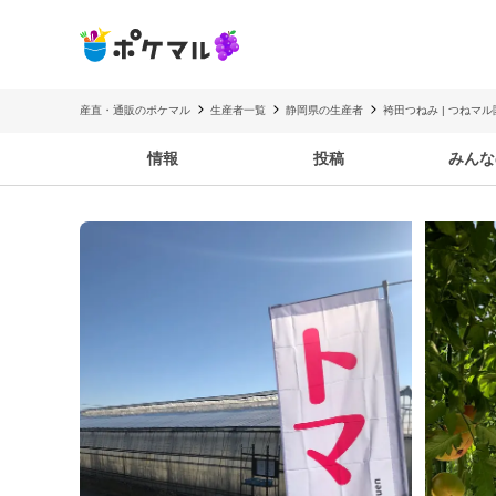
産直・通販のポケマル
生産者一覧
静岡県の生産者
袴田つねみ | つねマル
情報
投稿
みんな