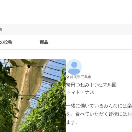
園
の投稿
商品
静岡県三島市
袴田つねみ | つねマル園
トマト・ナス
一緒に働いているみんなには楽
を、食べていただく皆様にはお
ます。