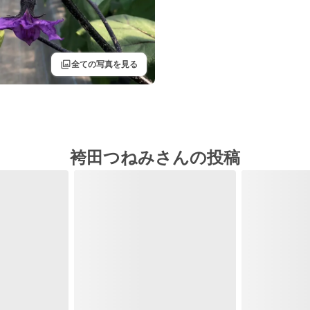
filter
全ての写真を見る
袴田つねみさんの投稿