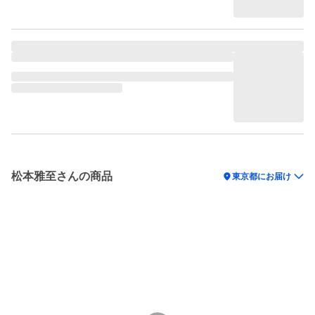
松本雅至さんの商品
location_on
東京都にお届け