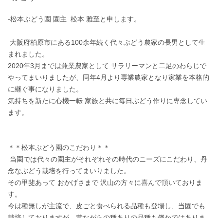
-松本ぶどう園 園主  松本 雅至と申します。

 大阪府柏原市にある100余年続く代々ぶどう農家の長男として生
まれました。 

2020年3月までは兼業農家として サラリーマンと二足のわらじで
やってまいりましたが、同年4月より専業農家となり家業を本格的
に継ぐ事になりました。

気持ちを新たに心機一転 家族と共に毎日ぶどう作りに専念してい
ます。

＊＊松本ぶどう園のこだわり＊＊

 当園では代々の園主がそれぞれその時代のニーズにこだわり、丹
念なぶどう栽培を行ってまいりました。

その甲斐あって おかげさまで 沢山の方々に喜んで頂いておりま
す。

今は種無しが主流で、皮ごと食べられる品種も登場し、当園でも
栽培しておりますが、昔ながらの種ありの品種も僅かではありま