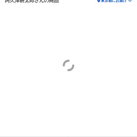
阿久津耕太郎さんの商品
location_on
東京都にお届け