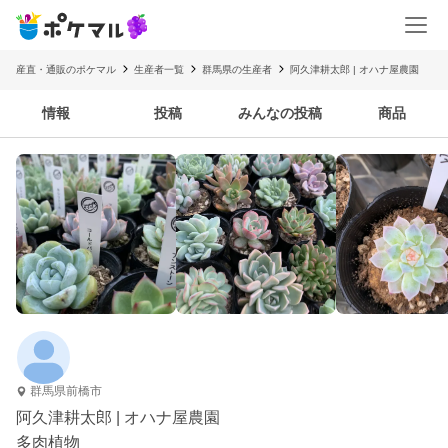
産直・通販のポケマル
生産者一覧
群馬県の生産者
阿久津耕太郎 | オハナ屋農園
情報
投稿
みんなの投稿
商品
群馬県前橋市
阿久津耕太郎 | オハナ屋農園
多肉植物