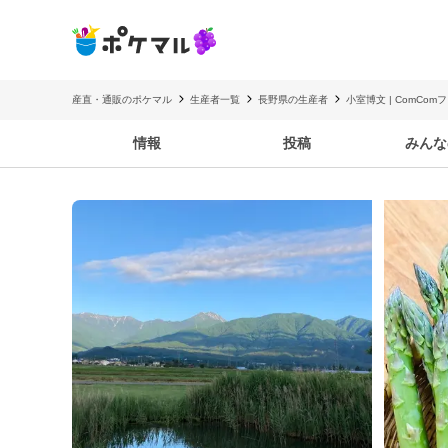
産直・通販のポケマル
生産者一覧
長野県の生産者
小室博文 | ComCom
情報
投稿
みんな