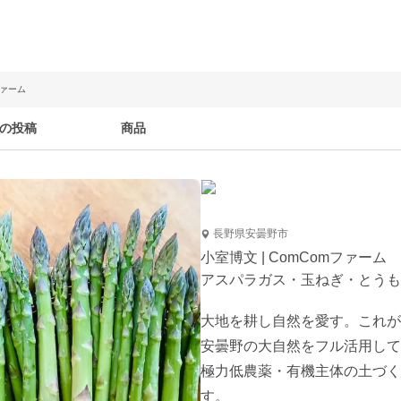
ファーム
の投稿
商品
長野県安曇野市
小室博文 | ComComファーム
アスパラガス・玉ねぎ・とうも
大地を耕し自然を愛す。これが
安曇野の大自然をフル活用して
極力低農薬・有機主体の土づく
す。
