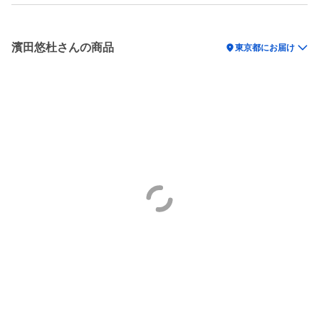
濱田悠杜さんの商品
location_on
東京都にお届け