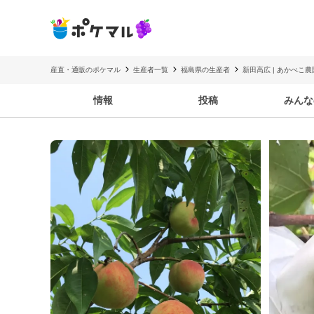
産直・通販のポケマル
生産者一覧
福島県の生産者
新田高広 | あかべこ農
情報
投稿
みんな