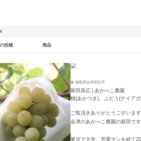
園
の投稿
商品
福島県会津若松市
新田高広 | あかべこ農園
桃(あかつき)、ぶどう(ナイア
ご覧頂きありがとうございます
会津のあかべこ農園の新田です
東京で大学、営業マンを経て2