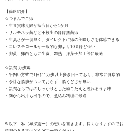
【簡略紹介】

☆つまんでご卵

・生食賞味期限が採卵日から1か月

・サルモネラ菌など不検出のほぼ無菌卵

・生臭さが一切無く、ダイレクトに卵の美味しさを体感できる

・コレステロールが一般的な卵より10％ほど低い

・卵黄、卵白ともに生食、加熱、洋菓子加工等に最適

☆親鶏 万歩鶏

・平飼い方式で1日に1万歩以上歩き回っており、非常に健康的

・余計な脂肪がついておらず、脂くどさが無い

・親鶏ならではのしっかりとした歯ごたえと溢れるうま味

・肉から出汁も出るので、煮込み料理に最適

※以下、私（早瀬憲一）の想いを書きます。長くなりますのでお
時間のある方はどうぞご一読ください。
