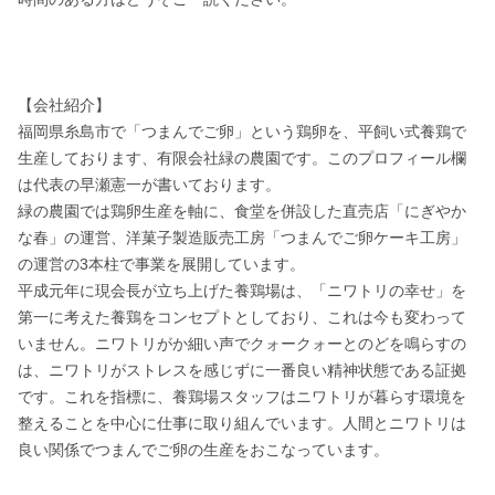
【会社紹介】

福岡県糸島市で「つまんでご卵」という鶏卵を、平飼い式養鶏で
生産しております、有限会社緑の農園です。このプロフィール欄
は代表の早瀬憲一が書いております。

緑の農園では鶏卵生産を軸に、食堂を併設した直売店「にぎやか
な春」の運営、洋菓子製造販売工房「つまんでご卵ケーキ工房」
の運営の3本柱で事業を展開しています。

平成元年に現会長が立ち上げた養鶏場は、「ニワトリの幸せ」を
第一に考えた養鶏をコンセプトとしており、これは今も変わって
いません。ニワトリがか細い声でクォークォーとのどを鳴らすの
は、ニワトリがストレスを感じずに一番良い精神状態である証拠
です。これを指標に、養鶏場スタッフはニワトリが暮らす環境を
整えることを中心に仕事に取り組んでいます。人間とニワトリは
良い関係でつまんでご卵の生産をおこなっています。
