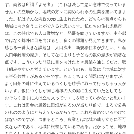
す。両親は所謂「よそ者」（これは決して悪い意味で使っていま
せん）の立場から、地域の方々に認められ今の生業を築いてきま
した。私はそんな両親の元に生まれたため、どちらの視点からも
地域に向き合うことができると思います。私たちの住む糸島市
は、この時代でも人口微増など、発展を続けていますが、中心部
ではなく郊外に目を向けると、多くの課題が見えてきます。私が
感じる一番大きな課題は、人口流出、新規移住者が少ない、生産
人口年齢層の減少、そしてなによりも子どもの数の減少が顕著な
点です。こういった問題に目を向けたとき農業を通してだと、取
り組みやすいと考えています。というのも、農業は「地域に対す
る半公共性」があるからです。ちょくちょく問題になりますが、
よく田畑の畔に生えているつくしを勝手に取って行っちゃう人が
います。仮につくしが同じ地域の人の庭に生えていたとしても、
おそらく勝手に人は立ち入ってつくしを取っていかないと思いま
す。これは田舎の風景に田畑があるのが当たり前で、まるで公共
のもののようにとらえているからです。これを責めているわけで
はないのですが、つまるところ、農業とは地域の成り立ちに不可
欠なものであり、地域に根差しているである。だからこそ、地域
を良くしようとするポジティブな行動を起こしやすい業種だと考