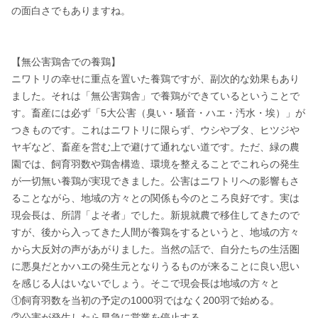
の面白さでもありますね。

【無公害鶏舎での養鶏】

ニワトリの幸せに重点を置いた養鶏ですが、副次的な効果もあり
ました。それは「無公害鶏舎」で養鶏ができているということで
す。畜産には必ず「5大公害（臭い・騒音・ハエ・汚水・埃）」が
つきものです。これはニワトリに限らず、ウシやブタ、ヒツジや
ヤギなど、畜産を営む上で避けて通れない道です。ただ、緑の農
園では、飼育羽数や鶏舎構造、環境を整えることでこれらの発生
が一切無い養鶏が実現できました。公害はニワトリへの影響もさ
ることながら、地域の方々との関係も今のところ良好です。実は
現会長は、所謂「よそ者」でした。新規就農で移住してきたので
すが、後から入ってきた人間が養鶏をするというと、地域の方々
から大反対の声があがりました。当然の話で、自分たちの生活圏
に悪臭だとかハエの発生元となりうるものが来ることに良い思い
を感じる人はいないでしょう。そこで現会長は地域の方々と

①飼育羽数を当初の予定の1000羽ではなく200羽で始める。

②公害が発生したら早急に営業を停止する。
