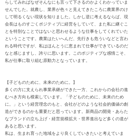
らしてみればなぜそんなにも言って下さるのかよくわかっていま
せんでした。就農し、業界が色々と見えてきたころに農業界のけ
して明るくない現状を知りました。しかし逆に考えるならば、現
会長はものすごくポジティブに経営をしていて、また私に継ぐこ
とを特別なことではないと思わせるような仕事をしてくれていた
ということです。農業はたいへんだ、先行きも危ういなどと言わ
れる時代ですが、私はほんとうに恵まれて仕事ができているのだ
なと感じますし、誇りに思います。このポジティブな感情こそ、
私が仕事に取り組む原動力となっています。

【子どものために、未来のために。】

多くの方に支えられ事業承継ができた一方、これからの会社の進
むべき方向も模索しています。「子どものために、未来のため
に。」という経営理念のもと、会社がどのような社会的価値の創
造ができるのかも重要だと思っています。新商品の開発・あらた
なブランドの立ち上げ・経営規模拡大・世界進出など多くの道が
あると思います。

私は、生まれ育った地域をより良くしていきたいと考えていま