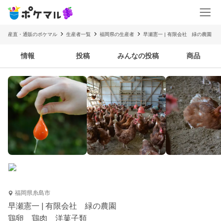
産直・通販のポケマル
生産者一覧
福岡県の生産者
早瀬憲一 | 有限会社 緑の農園
情報
投稿
みんなの投稿
商品
福岡県糸島市
早瀬憲一 | 有限会社 緑の農園
鶏卵 鶏肉 洋菓子類