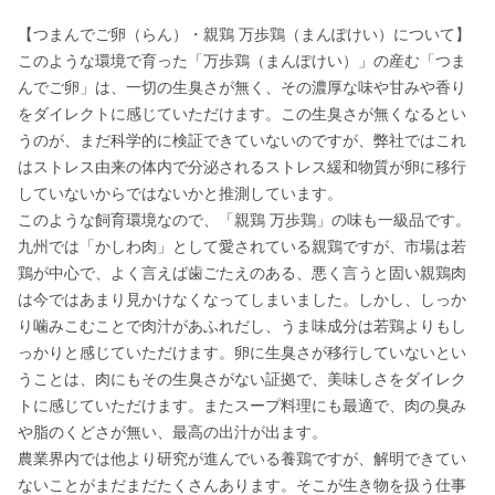
【つまんでご卵（らん）・親鶏 万歩鶏（まんぽけい）について】

このような環境で育った「万歩鶏（まんぽけい）」の産む「つま
んでご卵」は、一切の生臭さが無く、その濃厚な味や甘みや香り
をダイレクトに感じていただけます。この生臭さが無くなるとい
うのが、まだ科学的に検証できていないのですが、弊社ではこれ
はストレス由来の体内で分泌されるストレス緩和物質が卵に移行
していないからではないかと推測しています。

このような飼育環境なので、「親鶏 万歩鶏」の味も一級品です。
九州では「かしわ肉」として愛されている親鶏ですが、市場は若
鶏が中心で、よく言えば歯ごたえのある、悪く言うと固い親鶏肉
は今ではあまり見かけなくなってしまいました。しかし、しっか
り噛みこむことで肉汁があふれだし、うま味成分は若鶏よりもし
っかりと感じていただけます。卵に生臭さが移行していないとい
うことは、肉にもその生臭さがない証拠で、美味しさをダイレク
トに感じていただけます。またスープ料理にも最適で、肉の臭み
や脂のくどさが無い、最高の出汁が出ます。

農業界内では他より研究が進んでいる養鶏ですが、解明できてい
ないことがまだまだたくさんあります。そこが生き物を扱う仕事