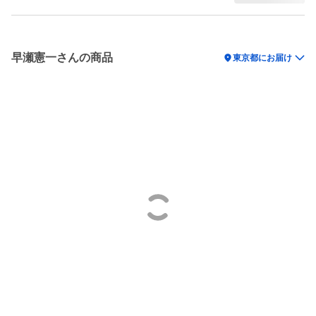
早瀬憲一さんの商品
location_on
東京都にお届け