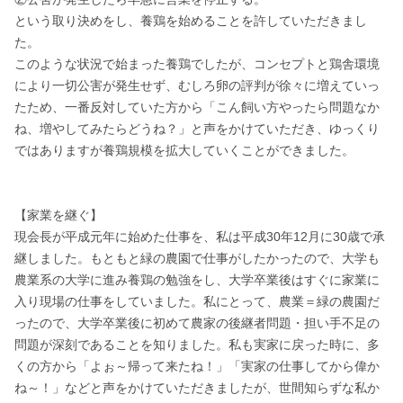
という取り決めをし、養鶏を始めることを許していただきまし
た。

このような状況で始まった養鶏でしたが、コンセプトと鶏舎環境
により一切公害が発生せず、むしろ卵の評判が徐々に増えていっ
たため、一番反対していた方から「こん飼い方やったら問題なか
ね、増やしてみたらどうね？」と声をかけていただき、ゆっくり
ではありますが養鶏規模を拡大していくことができました。

【家業を継ぐ】

現会長が平成元年に始めた仕事を、私は平成30年12月に30歳で承
継しました。もともと緑の農園で仕事がしたかったので、大学も
農業系の大学に進み養鶏の勉強をし、大学卒業後はすぐに家業に
入り現場の仕事をしていました。私にとって、農業＝緑の農園だ
ったので、大学卒業後に初めて農家の後継者問題・担い手不足の
問題が深刻であることを知りました。私も実家に戻った時に、多
くの方から「よぉ～帰って来たね！」「実家の仕事してから偉か
ね～！」などと声をかけていただきましたが、世間知らずな私か