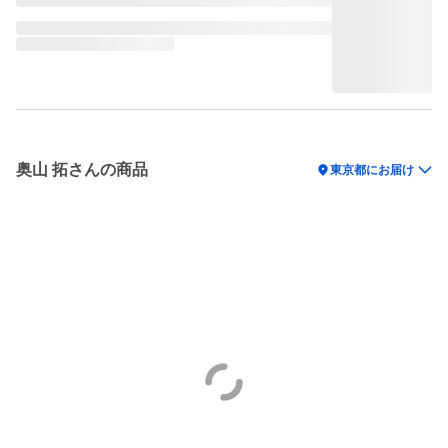
奥山 拓さんの商品
location_on
東京都にお届け