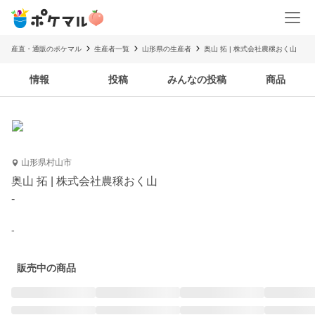
産直・通販のポケマル
生産者一覧
山形県の生産者
奥山 拓 | 株式会社農穣おく山
情報
投稿
みんなの投稿
商品
山形県村山市
奥山 拓 | 株式会社農穣おく山
-
-
販売中の商品