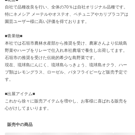
自社で品種改良を行い、全体の70％は自社オリジナル品種です。
特にネメシア メーテルやオステオ、ペチュニアやカリブラコアは
園芸ユーザー様に高い評価を得ております。

■青果物■

本社では石垣市農林水産部から推奨を受け、農家さんより伝統島
野菜やハーブをリレーで仕入れ本社農場で養生し出荷してます。
石垣市の推奨を受けた伝統的希少な島野菜です。

現在、琉球島にんにく、琉球島らっきょう、琉球島オクラ、ハー
ブ類はレモングラス、ローゼル、バタフライピーなど販売予定で
す。

■出展アイテム■

これから徐々に販売アイテムを増やし、お客様に喜ばれる販売を
心がけしてまいります。
販売中の商品