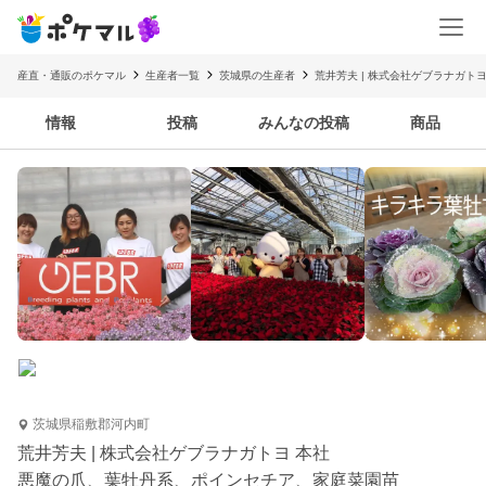
産直・通販のポケマル
生産者一覧
茨城県の生産者
荒井芳夫 | 株式会社ゲブラナガトヨ
情報
投稿
みんなの投稿
商品
茨城県稲敷郡河内町
荒井芳夫 | 株式会社ゲブラナガトヨ 本社
悪魔の爪、葉牡丹系、ポインセチア、家庭菜園苗