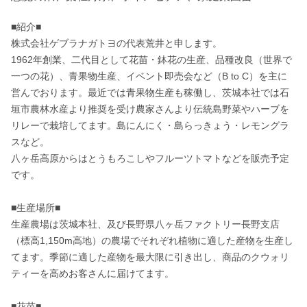
■紹介■

株式会社ゲブラナガトヨの代表荒井と申します。

1962年創業、二代目として花苗・鉢花の生産、品種改良（世界で
一つの花）、青果物生産、イベント即売会など（B to C）を主に
営んでおります。最近では青果物生産も稼働し、茨城本社では石
垣市農林水産より推奨を受け農家さんより伝統島野菜やハーブを
リレーで栽培してます。島にんにく・島らっきょう・レモングラ
スなど。

八ヶ岳高原からはとうもろこしやフルーツトマトなどを販売予定
です。

■生産場所■

生産農場は茨城本社、及び長野県八ヶ岳ファクトリー長野支店
（標高1,150m高地）の農場でそれぞれ植物に適した産物を生産し
てます。季節に適した産物を最大限に引き出し、商品のクウォリ
ティーを高めお客さんに届けてます。

■花苗■
