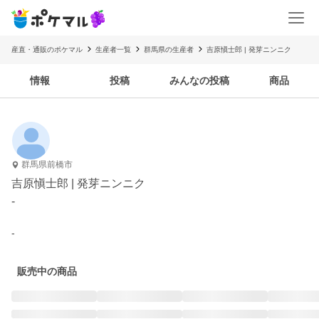
産直・通販のポケマル
生産者一覧
群馬県の生産者
吉原愼士郎 | 発芽ニンニク
情報
投稿
みんなの投稿
商品
群馬県前橋市
吉原愼士郎 | 発芽ニンニク
-
-
販売中の商品