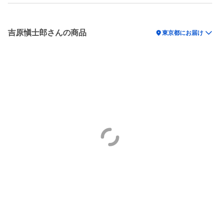
吉原愼士郎さんの商品
location_on
東京都にお届け