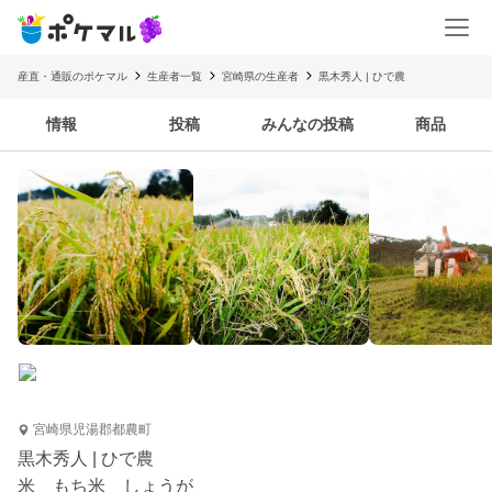
産直・通販のポケマル
生産者一覧
宮崎県の生産者
黒木秀人 | ひで農
情報
投稿
みんなの投稿
商品
宮崎県児湯郡都農町
黒木秀人 | ひで農
米 もち米 しょうが