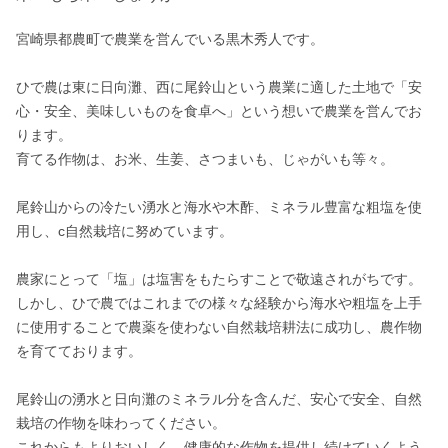
宮崎県都農町で農業を営んでいる黒木秀人です。

ひで農は東に日向灘、西に尾鈴山という農業に適した土地で「安
心・安全、美味しいものを食卓へ」という想いで農業を営んでお
ります。

育てる作物は、お米、生姜、さつまいも、じゃがいも等々。

尾鈴山からの冷たい湧水と海水や木酢、ミネラル豊富な粗塩を使
用し、c自然栽培に努めています。

農家にとって「塩」は塩害をもたらすことで敬遠されがちです。

しかし、ひで農ではこれまでの様々な経験から海水や粗塩を上手
に使用することで農薬を使わない自然栽培耕法に成功し、農作物
を育てております。

尾鈴山の湧水と日向灘のミネラル分を含んだ、安心で安全、自然
栽培の作物を味わってください。

これからもよりおいしく、健康的な作物を提供し続けていくよう