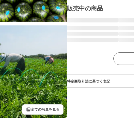
販売中の商品
特定商取引法に基づく表記
filter
全ての写真を見る