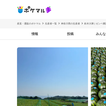
産直・通販のポケマル
生産者一覧
神奈川県の生産者
鈴木大輝 | ゼンベ農
情報
投稿
みんな