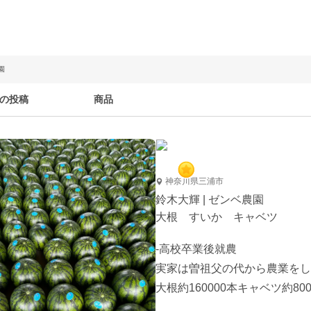
園
の投稿
商品
神奈川県三浦市
鈴木大輝 | ゼンベ農園
大根 すいか キャベツ
-高校卒業後就農

実家は曽祖父の代から農業をし
大根約160000本キャベツ約80