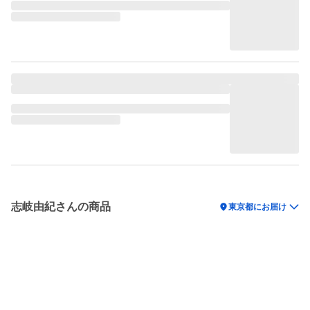
志岐由紀さんの商品
location_on
東京都にお届け