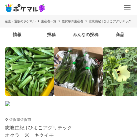
産直・通販のポケマル
生産者一覧
佐賀県の生産者
志岐由紀 | ひよこアグリテック
情報
投稿
みんなの投稿
商品
佐賀県佐賀市
志岐由紀 | ひよこアグリテック
オクラ 米 キクイモ