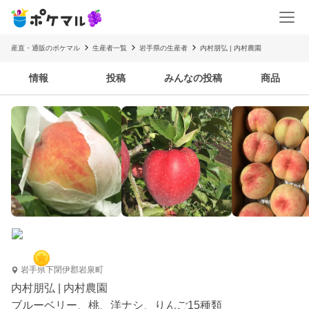
産直・通販のポケマル
生産者一覧
岩手県の生産者
内村朋弘 | 内村農園
情報
投稿
みんなの投稿
商品
岩手県下閉伊郡岩泉町
内村朋弘 | 内村農園
ブルーベリー、桃、洋ナシ、りんご15種類