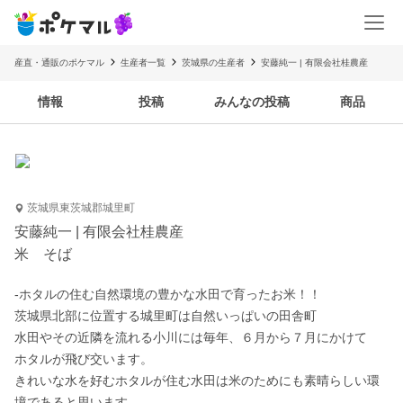
産直・通販のポケマル
生産者一覧
茨城県の生産者
安藤純一 | 有限会社桂農産
情報
投稿
みんなの投稿
商品
茨城県東茨城郡城里町
安藤純一 | 有限会社桂農産
米 そば
-ホタルの住む自然環境の豊かな水田で育ったお米！！

茨城県北部に位置する城里町は自然いっぱいの田舎町

水田やその近隣を流れる小川には毎年、６月から７月にかけて

ホタルが飛び交います。

きれいな水を好むホタルが住む水田は米のためにも素晴らしい環
境であると思います。
