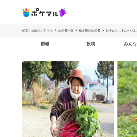
産直・通販のポケマル
生産者一覧
栃木県の生産者
仁平ひとし | にへいふ
情報
投稿
みんな