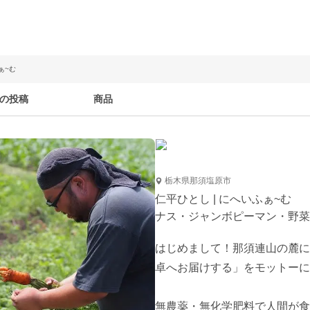
ぁ~む
の投稿
商品
栃木県那須塩原市
仁平ひとし | にへいふぁ~む
ナス・ジャンボピーマン・野菜詰
はじめまして！那須連山の麓に
卓へお届けする」をモットーに
無農薬・無化学肥料で人間が食