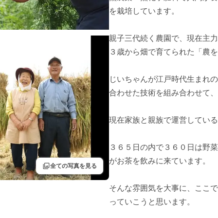
を栽培しています。

親子三代続く農園で、現在主力
３歳から畑で育てられた「農を
じいちゃんが江戸時代生まれの
合わせた技術を組み合わせて、
現在家族と親族で運営している
３６５日の内で３６０日は野菜
がお茶を飲みに来ています。

filter
全ての写真を見る
そんな雰囲気を大事に、ここで
っていこうと思います。
