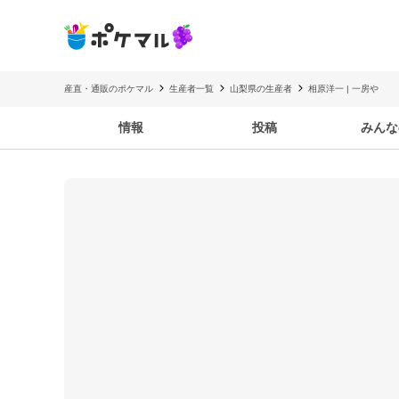
産直・通販のポケマル
生産者一覧
山梨県の生産者
相原洋一 | 一房や
情報
投稿
みんな