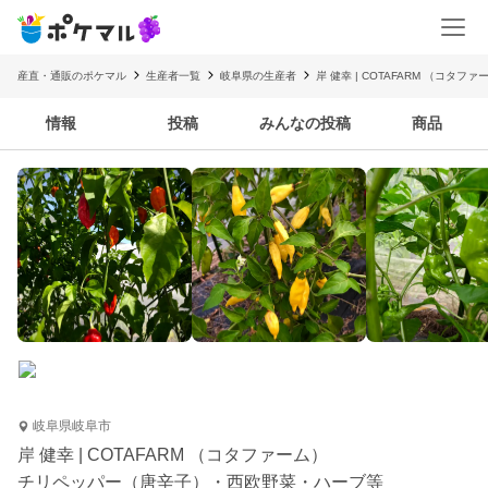
産直・通販のポケマル
生産者一覧
岐阜県の生産者
岸 健幸 | COTAFARM （コタファ
情報
投稿
みんなの投稿
商品
岐阜県岐阜市
岸 健幸 | COTAFARM （コタファーム）
チリペッパー（唐辛子）・西欧野菜・ハーブ等