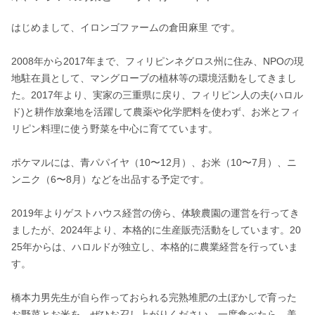
はじめまして、イロンゴファームの倉田麻里 です。

2008年から2017年まで、フィリピンネグロス州に住み、NPOの現
地駐在員として、マングローブの植林等の環境活動をしてきまし
た。2017年より、実家の三重県に戻り、フィリピン人の夫(ハロル
ド)と耕作放棄地を活躍して農薬や化学肥料を使わず、お米とフィ
リピン料理に使う野菜を中心に育てています。

ポケマルには、青パパイヤ（10〜12月）、お米（10〜7月）、ニ
ンニク（6〜8月）などを出品する予定です。

2019年よりゲストハウス経営の傍ら、体験農園の運営を行ってき
ましたが、2024年より、本格的に生産販売活動をしています。20
25年からは、ハロルドが独立し、本格的に農業経営を行っていま
す。

橋本力男先生が自ら作っておられる完熟堆肥の土ぼかしで育った
お野菜とお米を、ぜひお召し上がりください。一度食べたら、美