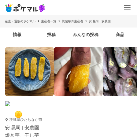
産直・通販のポケマル
生産者一覧
茨城県の生産者
安 晃司 | 安農園
情報
投稿
みんなの投稿
商品
茨城県ひたちなか市
安 晃司 | 安農園
焼き芋、干し芋