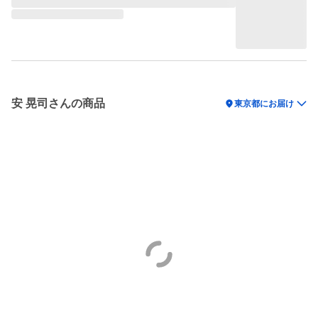
安 晃司さんの商品
location_on
東京都にお届け