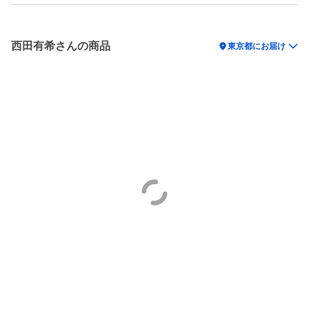
西田有希さんの商品
location_on
東京都にお届け