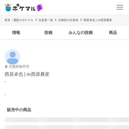
産直・通販のポケマル
生産者一覧
京都府の生産者
西原卓也 | ㈱西原農産
情報
投稿
みんなの投稿
商品
京都府南丹市
西原卓也 | ㈱西原農産
-
-
販売中の商品