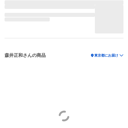
森井正和さんの商品
location_on
東京都にお届け