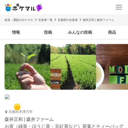
産直・通販のポケマル
生産者一覧
京都府の生産者
森井正和 | 森井ファーム
情報
投稿
みんなの投稿
商品
京都府木津川市
森井正和 | 森井ファーム
お茶（緑茶・ほうじ茶・京紅茶など）茶葉とティーバッグ